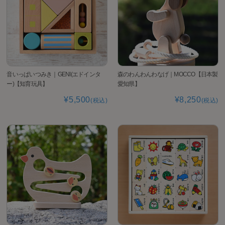
音いっぱいつみき｜GENI(エドインタ
森のわんわんわなげ｜MOCCO【日本製
ー)【知育玩具】
愛知県】
¥5,500
¥8,250
(税込)
(税込)