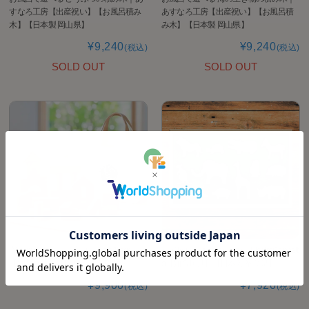
すなろ工房【出産祝い】【お風呂積み
あすなろ工房【出産祝い】【お風呂積
木】【日本製 岡山県】
み木】【日本製 岡山県】
¥9,240
¥9,240
(税込)
(税込)
SOLD OUT
SOLD OUT
寄木の積木 ふくろ入り｜OakVillage
お風呂積み木 noe(ノエ)｜MastroGeppett
【知育玩具】【日本製 岐阜県】
o【知育玩具】【日本製 福島県】
¥9,900
¥7,920
(税込)
(税込)