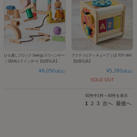
ひも通しブロック Swingy スウィンギー
アクティビティキューブ｜LE TOY VAN
｜GENI(エドインター)【知育玩具】
【知育玩具】
¥6,050
¥5,280
(税込)
(税込)
SOLD OUT
92件中1件～40件を表示
1
2
3
次へ
最後へ