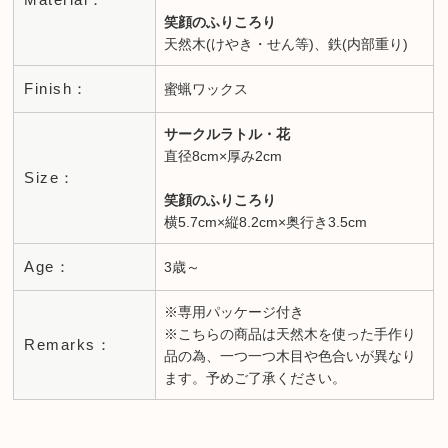
笑顔のふりころり
天然木(けやき・せん等)、鉄(内部重り)
Finish：
蜜蝋ワックス
サークルラトル・花
直径8cm×厚み2cm
Size：
笑顔のふりころり
横5.7cm×縦8.2cm×奥行き3.5cm
Age：
3歳～
※専用パッケージ付き
※こちらの商品は天然木を使った手作り
Remarks：
品の為、一つ一つ木目や色合いが異なり
ます。予めご了承ください。