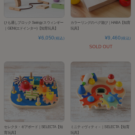
ひも通しブロック Swingy スウィンギー
カラーリングのペグ遊び｜HABA【知育
｜GENI(エドインター)【知育玩具】
玩具】
¥6,050
¥9,460
(税込)
(税込)
SOLD OUT
セレクタ・ギアボード｜SELECTA【知
ミニティヴィティ－｜SELECTA【知育
育玩具】
玩具】