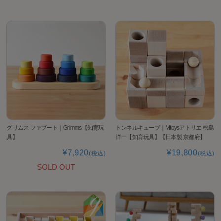
グリムス ファブート｜Grimms【知育玩
トンネルキューブ｜Mtoysアトリエ 松島
具】
洋一【知育玩具】【日本製 京都府】
¥7,920
¥19,800
(税込)
(税込)
SOLD OUT