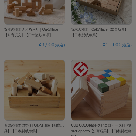
寄木の積木 ふくろ入り｜OakVillage
寄木の積木｜OakVillage【知育玩具】
【知育玩具】【日本製 岐阜県】
【日本製 岐阜県】
¥9,900
¥11,000
(税込)
(税込)
CUBICOLO base(クビコロ ベース)｜Ma
英語の積木 (木箱)｜OakVillage【知育玩
stroGeppetto【知育玩具】【日本製 福島
具】【日本製 岐阜県】