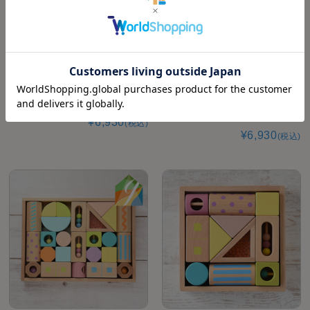
森の音楽会｜GENI(エドインター)【知
Twinkle Symphony ティンクルシンフォ
育玩具】
ニー｜GENI(エドインター)【知育玩
具】
¥6,930
(税込)
¥6,930
(税込)