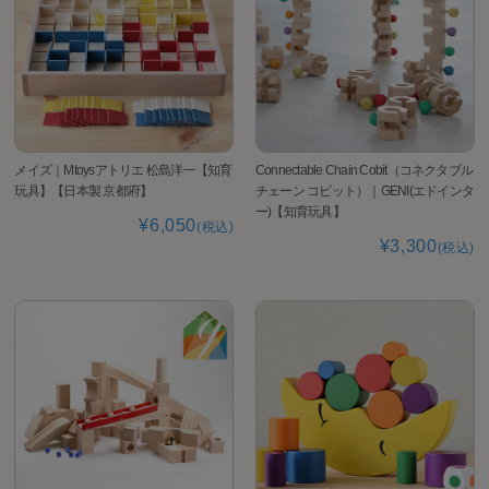
メイズ｜Mtoysアトリエ 松島洋一【知育
Connectable Chain Cobit（コネクタブル
玩具】【日本製 京都府】
チェーン コビット）｜GENI(エドインタ
ー)【知育玩具】
¥6,050
(税込)
¥3,300
(税込)