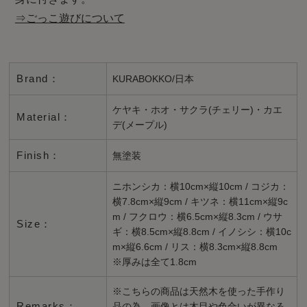
⇒ごっこ遊びについて
Brand：
KURABOKKO/日本
ケヤキ・ホオ・サクラ(チェリー)・カエ
Material：
デ(メープル)
Finish：
無塗装
ニホンシカ：横10cm×縦10cm / コジカ：
横7.8cm×縦9cm / キツネ：横11cm×縦9c
m / フクロウ：横6.5cm×縦8.3cm / ウサ
Size：
ギ：横8.5cm×縦8.8cm / イノシシ：横10c
m×縦6.6cm / リス：横8.3cm×縦8.8cm
※厚みは全て1.8cm
※こちらの商品は天然木を使った手作り
Remarks：
品の為、画像とは木目や色合いが異なる