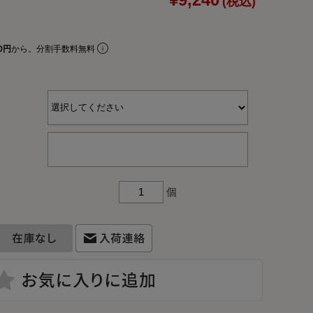
¥9,240
(税込)
リアルプレート
ギフトラッピングについて
0円
から。分割手数料無料
ビーチェア
名入れについて
コットン
よくあるご質問
お問合せ
ア
個
入れ
テム