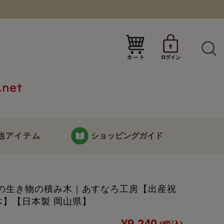
）
他アイテム
ショッピングガイド
KURABOKKOについて
海の生き物の積み木｜あすなろ工房【出産祝
り
お支払い・配送について
木】【日本製 岡山県】