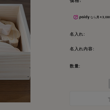
価格:
おもちゃ
5000円～10000円までのおもち
命名書・メモ
ゃ
なら
月々3,08
おもちゃ
子供椅子・ベ
10000円以上のおもちゃ
オーガニック
名入れ:
文房具
名入れ内容:
テーブルウェ
数量:
木製品のお手
子供向けアイ