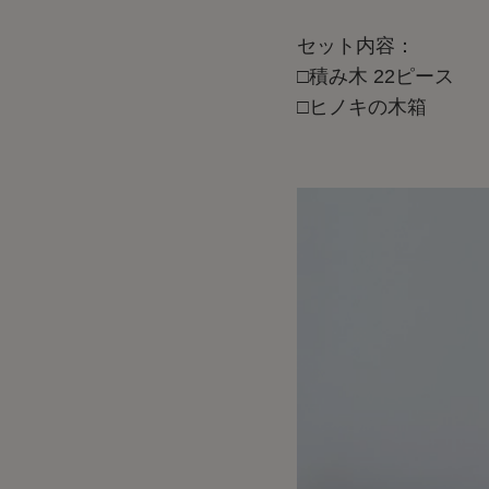
セット内容：
□積み木 22ピース
□ヒノキの木箱