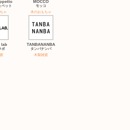
ppetto
MOCCO
ェペット
モッコ
ちゃ
木のおもちゃ
lab
TANBANANBA
ラボ
タンバナンバ
貨
木製雑貨