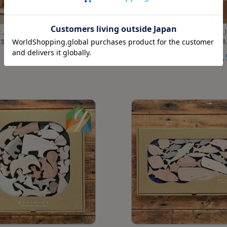
CUBICOLO base(クビコロ ベース)
ふくろ入り｜OakVillage【知育玩
eppetto【知育玩具】【日本製 福
製 岐阜県】
¥16,
¥9,900
(税込)