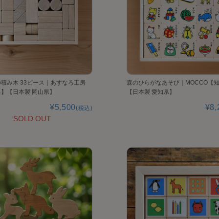
積み木 33ピース｜あすなろ工房
森のひらがなあそび｜MOCCO【
】【日本製 岡山県】
【日本製 愛知県】
¥5,500
¥8,
(税込)
SOLD OUT