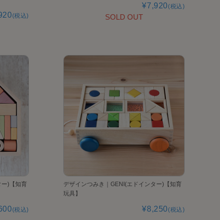
¥7,920
(税込)
920
(税込)
SOLD OUT
ター)【知育
デザインつみき｜GENI(エドインター)【知育
玩具】
600
¥8,250
(税込)
(税込)