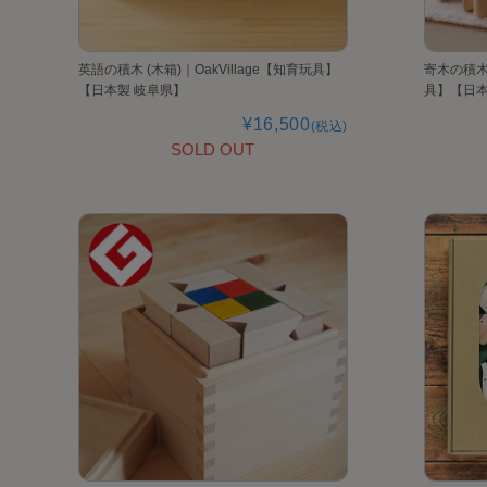
英語の積木 (木箱)｜OakVillage【知育玩具】
寄木の積木 
【日本製 岐阜県】
具】【日本
¥16,500
(税込)
SOLD OUT