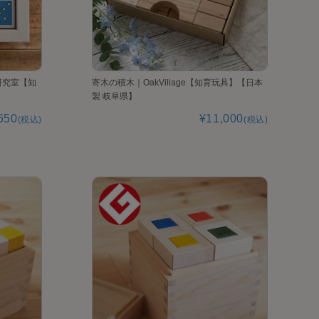
研究室【知
寄木の積木｜OakVillage【知育玩具】【日本
製 岐阜県】
650
¥11,000
(税込)
(税込)