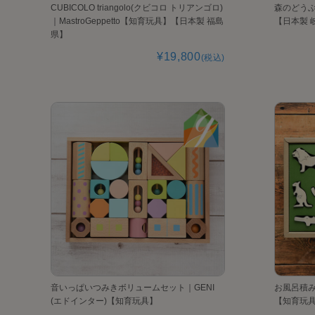
CUBICOLO triangolo(クビコロ トリアンゴロ)
森のどうぶつ
｜MastroGeppetto【知育玩具】【日本製 福島
【日本製 
県】
¥19,800
(税込)
音いっぱいつみきボリュームセット｜GENI
お風呂積み木 
(エドインター)【知育玩具】
【知育玩具