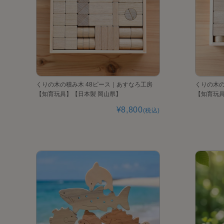
くりの木の積み木 48ピース｜あすなろ工房
くりの木の
【知育玩具】【日本製 岡山県】
【知育玩具
¥8,800
(税込)