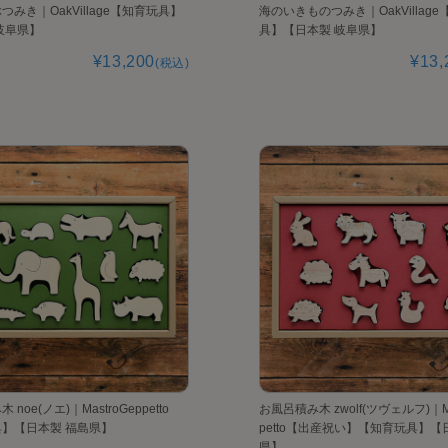
みき｜OakVillage【知育玩具】
海のいきものつみき｜OakVillag
岐阜県】
具】【日本製 岐阜県】
¥13,200
¥13,
(税込)
noe(ノエ)｜MastroGeppetto
お風呂積み木 zwolf(ツヴェルフ)｜Ma
】【日本製 福島県】
petto【出産祝い】【知育玩具】【
県】