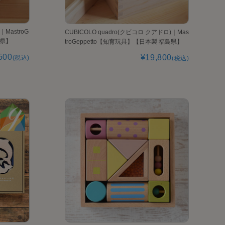
｜MastroG
CUBICOLO quadro(クビコロ クアドロ)｜Mas
島県】
troGeppetto【知育玩具】【日本製 福島県】
500
¥19,800
(税込)
(税込)