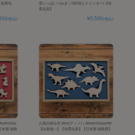
e【知育玩
音いっぱいつみき｜GENI(エドインター)【知
育玩具】
200
¥5,500
(税込)
(税込)
stroGep
お風呂積み木 dino(ディノ)｜MastroGeppetto
日本製 福島
【出産祝い】【知育玩具】【日本製 福島県】