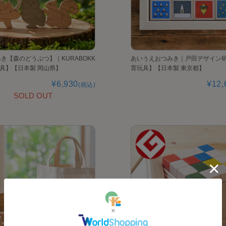
き【森のどうぶつ】｜KURABOKK
あいうえおつみき｜戸田デザイン
具】【日本製 岡山県】
育玩具】【日本製 東京都】
¥6,930
¥12,
(税込)
SOLD OUT