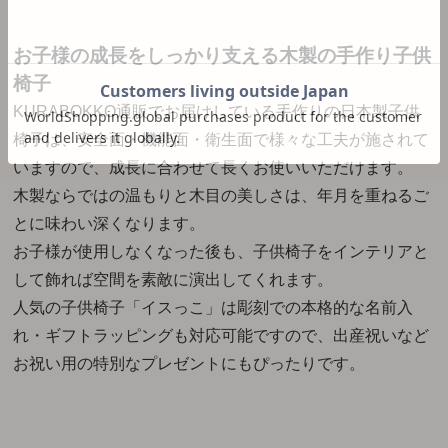
お子様の成長をしっかり支える木製の手作り子供
椅子
KURABOKKO
通販
でお届けしている
手作りの
日本製
子供
椅子
は、安全面・機能面・衛生面で様々な工夫が施されて
いますので、成長に合わせて長くお使いいただけます。
木製
ならではの温もりと木目の美しさは、年月を重ねるご
とに味わい深くなります。
お子様が使用しなくなった後も、子供椅子をインテリアと
して飾れば空間を素敵に演出してくれます。
人気の子供椅子「イスっこ」は彫刻での本格的な名前入
れ・ギフトラッピングも対応可能ですので、出産祝いなど
お祝い用の特別なプレゼントにもぴったりです。