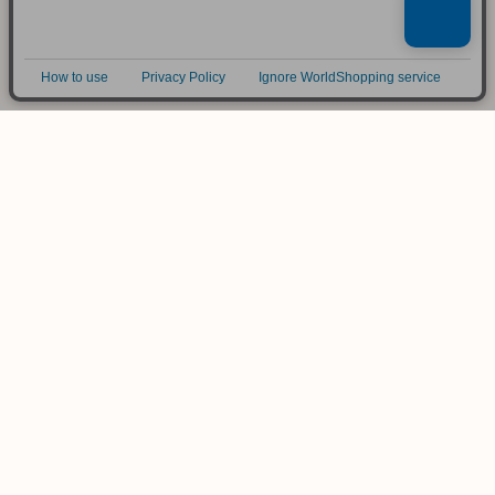
ご不明な点は
お気軽にお問い合わせ下さい！
木のおもちゃ専門店
KURABOKKO
086-953-4566
TEL
(平日 PM12:00-PM18:00)
info@kurabokko.net
MAIL