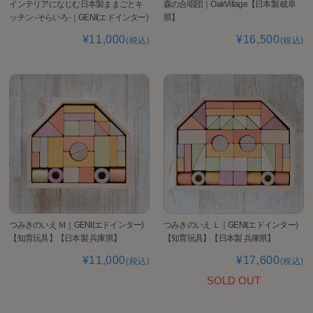
インテリアになじむ日本製ままごとキ
森の合唱団｜OakVillage【日本製 岐阜
ッチン -そらいろ-｜GENI(エドインター)
県】
¥11,000
¥16,500
(税込)
(税込)
つみきのいえ Ｍ｜GENI(エドインター)
つみきのいえ Ｌ｜GENI(エドインター)
【知育玩具】【日本製 兵庫県】
【知育玩具】【日本製 兵庫県】
¥11,000
¥17,600
(税込)
(税込)
SOLD OUT