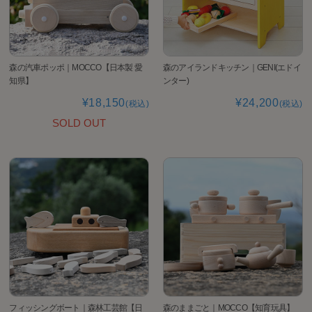
森の汽車ポッポ｜MOCCO【日本製 愛
森のアイランドキッチン｜GENI(エドイ
知県】
ンター)
¥18,150
¥24,200
(税込)
(税込)
SOLD OUT
フィッシングボート｜森林工芸館【日
森のままごと｜MOCCO【知育玩具】