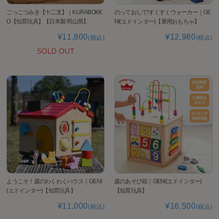
のっておして!すくすくウォーカー｜GE
ごっこつみき【十二支】｜KURABOKK
NI(エドインター)【乗用おもちゃ】
O【知育玩具】【日本製 岡山県】
¥12,980
¥11,800
(税込)
(税込)
SOLD OUT
ようこそ！森のわくわくハウス｜GENI
森のあそび箱｜GENI(エドインター)
(エドインター)【知育玩具】
【知育玩具】
¥11,000
¥16,500
(税込)
(税込)