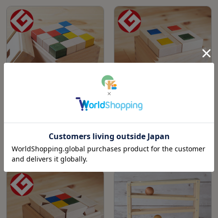
CUBICOLO base(クビコロ ベース)｜Ma
CUBICOLO quadro(クビコロ クアドロ)
stroGeppetto【知育玩具】【日本製 福島
｜MastroGeppetto【知育玩具】【日本製
県】
福島県】
¥16,500
¥19,800
(税込)
(税込)