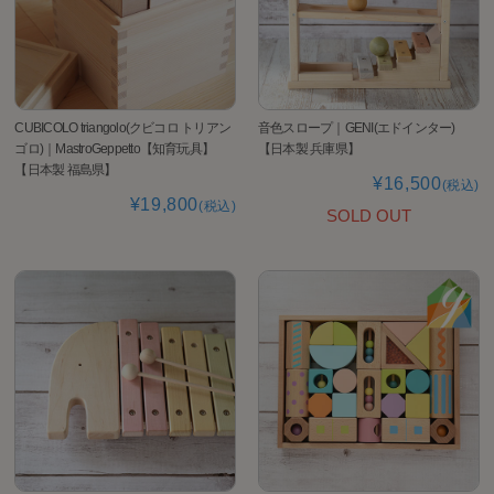
CUBICOLO triangolo(クビコロ トリアン
音色スロープ｜GENI(エドインター)
ゴロ)｜MastroGeppetto【知育玩具】
【日本製 兵庫県】
【日本製 福島県】
¥16,500
(税込)
¥19,800
(税込)
SOLD OUT