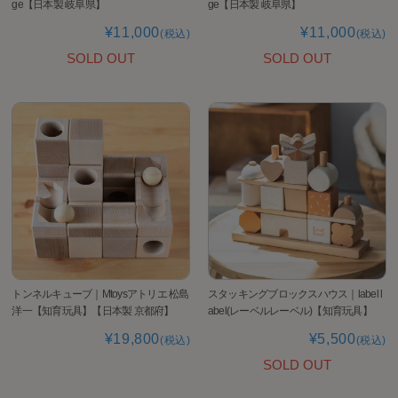
ge【日本製 岐阜県】
ge【日本製 岐阜県】
¥11,000
¥11,000
(税込)
(税込)
SOLD OUT
SOLD OUT
トンネルキューブ｜Mtoysアトリエ 松島
スタッキングブロックスハウス｜label l
洋一【知育玩具】【日本製 京都府】
abel(レーベルレーベル)【知育玩具】
¥19,800
¥5,500
(税込)
(税込)
SOLD OUT