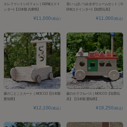
エレファントシロフォン｜GENI(エドイ
音いっぱいつみきボリュームセット｜G
ンター)【日本製 兵庫県】
ENI(エドインター)【知育玩具】
¥11,000
¥11,000
(税込)
(税込)
森のことことカート｜MOCCO【日本製
森のカラフルバス｜MOCCO【知育玩
愛知県】
具】【日本製 愛知県】
¥12,100
¥19,250
(税込)
(税込)