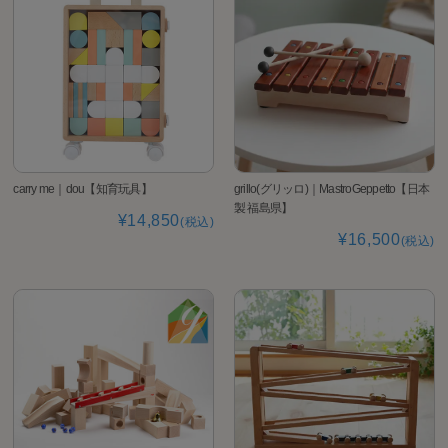
carry me｜dou【知育玩具】
grillo(グリッロ)｜MastroGeppetto【日本
製 福島県】
¥14,850
(税込)
¥16,500
(税込)