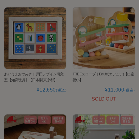
あいうえおつみき｜戸田デザイン研究
TREEスロープ｜Edute(エデュテ)【出産
室【知育玩具】【日本製 東京都】
祝い】
¥12,650
¥11,000
(税込)
(税込)
SOLD OUT