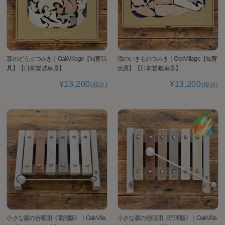
森のどうぶつみき｜OakVillage【知育玩
海のいきものつみき｜OakVillage【知育
具】【日本製 岐阜県】
玩具】【日本製 岐阜県】
¥13,200
¥13,200
(税込)
(税込)
小さな森の合唱団《童謡版》｜OakVilla
小さな森の合唱団《琉球版》｜OakVilla