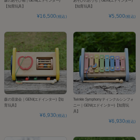
森のあそび箱｜GENI(エドインター)
あそびのおうち｜GENI(エドインター)
【知育玩具】
【知育玩具】
¥16,500
¥5,500
(税込)
(税込)
森の音楽会｜GENI(エドインター)【知
Twinkle Symphony ティンクルシンフォ
育玩具】
ニー｜GENI(エドインター)【知育玩
具】
¥6,930
(税込)
¥6,930
(税込)