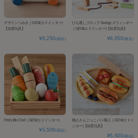
デザインつみき｜GENI(エドインター)
ひも通しブロック Swingy スウィンギー
【知育玩具】
｜GENI(エドインター)【知育玩具】
¥8,250
¥6,050
(税込)
(税込)
First Little Chef｜GENI(エドインター)
職人さんごっこ パン職人｜GENI(エドイ
ンター)【知育玩具】
¥5,500
(税込)
¥5,500
(税込)