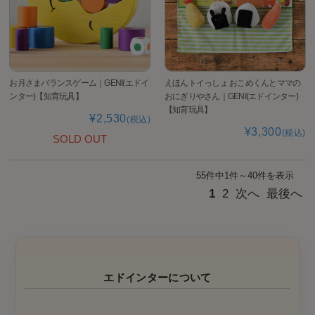
お月さまバランスゲーム｜GENI(エドイ
えほんトイっしょ おこめくんとママの
ンター)【知育玩具】
おにぎりやさん｜GENI(エドインター)
【知育玩具】
¥2,530
(税込)
¥3,300
(税込)
SOLD OUT
55件中1件～40件を表示
1
2
次へ
最後へ
エドインターについて