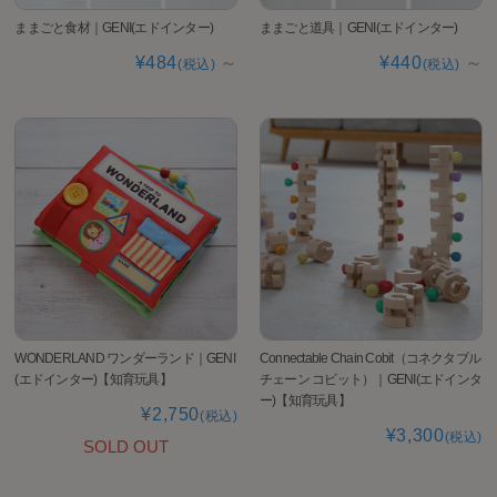
ままごと食材｜GENI(エドインター)
ままごと道具｜GENI(エドインター)
¥484
～
¥440
～
(税込)
(税込)
WONDERLAND ワンダーランド｜GENI
Connectable Chain Cobit（コネクタブル
(エドインター)【知育玩具】
チェーン コビット）｜GENI(エドインタ
ー)【知育玩具】
¥2,750
(税込)
¥3,300
(税込)
SOLD OUT