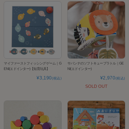
マイファーストフィッシングゲーム｜G
サバンナのソフトキューブラトル｜GE
ENI(エドインター)【知育玩具】
NI(エドインター)
¥3,190
¥2,970
(税込)
(税込)
SOLD OUT