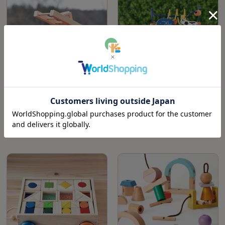
カタカタ森の消防隊｜GENI(エドインタ
アニマルビーズバス｜GENI(エドインタ
ー)【知育玩具】
ー)【知育玩具】
¥4,620
¥4,950
(税込)
(税込)