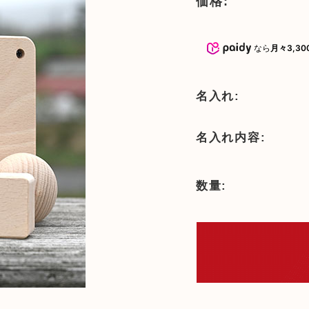
価格:
おもちゃ
5000円～10000円までのおもち
命名書・メモ
ゃ
なら
月々3,30
おもちゃ
子供椅子・ベ
10000円以上のおもちゃ
オーガニック
名入れ:
文房具
名入れ内容:
テーブルウェ
数量:
木製品のお手
子供向けアイ