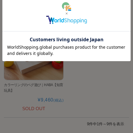
SOLD OUT
SOLD OUT
カラーリングのペグ遊び｜HABA【知育
玩具】
¥9,460
(税込)
SOLD OUT
9件中1件～9件を表示