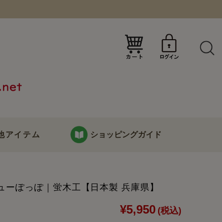
）
他アイテム
ショッピングガイド
KURABOKKOについて
ューぽっぽ｜蛍木工【日本製 兵庫県】
り
お支払い・配送について
¥5,950
(税込)