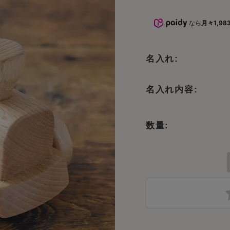
おもちゃ
5000円～10000円までのおもち
命名書・メモ
ゃ
なら
月々1,98
おもちゃ
子供椅子・ベ
10000円以上のおもちゃ
名入れ:
オーガニック
名入れ内容:
文房具
数量:
テーブルウェ
木製品のお手
子供向けアイ