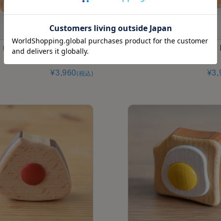
ラトル・蝶｜ブータレブー【日本製
ねむり猫のラトル｜ブータレブー
い】【日本製 埼玉県】
¥3,960
¥3,
(税込)