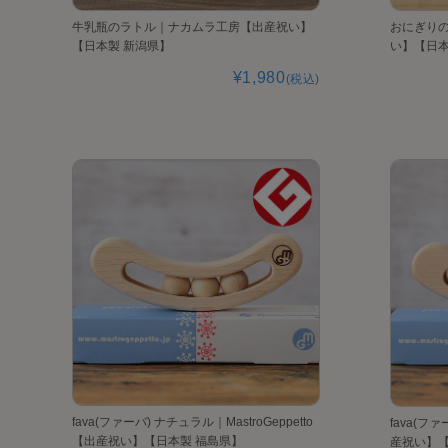
牛乳瓶のラトル｜ナカムラ工房【出産祝い】
おにぎり
【日本製 新潟県】
い】【日本
¥1,980
(税込)
fava(ファーバ) ナチュラル｜MastroGeppetto
fava(ファ
【出産祝い】【日本製 福島県】
産祝い】【