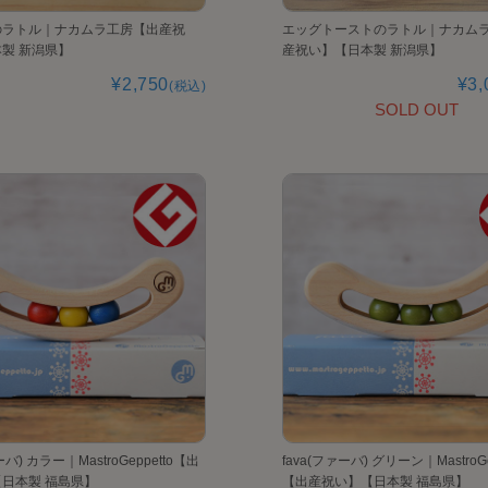
のラトル｜ナカムラ工房【出産祝
エッグトーストのラトル｜ナカム
製 新潟県】
産祝い】【日本製 新潟県】
¥2,750
¥3,
(税込)
SOLD OUT
ーバ) カラー｜MastroGeppetto【出
fava(ファーバ) グリーン｜MastroGe
日本製 福島県】
【出産祝い】【日本製 福島県】