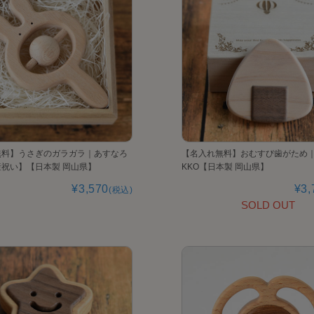
無料】うさぎのガラガラ｜あすなろ
【名入れ無料】おむすび歯がため｜K
祝い】【日本製 岡山県】
KKO【日本製 岡山県】
¥3,570
¥3,
(税込)
SOLD OUT