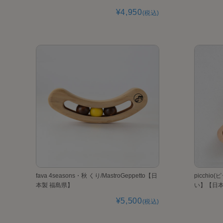
¥4,950
(税込)
fava 4seasons・秋 くり/MastroGeppetto【日
picchio
本製 福島県】
い】【日本
¥5,500
(税込)