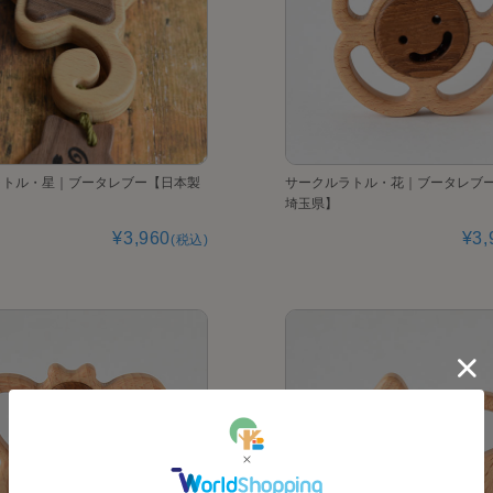
ラトル・星｜ブータレブー【日本製
サークルラトル・花｜ブータレブ
埼玉県】
¥3,960
¥3,
(税込)