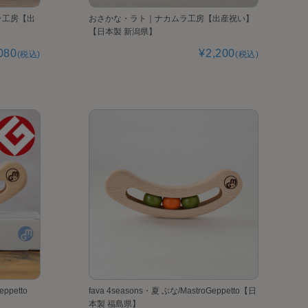
ラ工房【出
おさかな・ラト｜ナカムラ工房【出産祝い】
【日本製 新潟県】
080
¥2,200
(税込)
(税込)
ppetto
fava 4seasons・夏 ぶな/MastroGeppetto【日
本製 福島県】