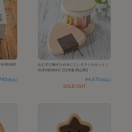
URABO
おむすび歯がため＆にじいろラトルセット｜
KURABOKKO【日本製 岡山県】
740
¥4,670
(税込)
(税込)
SOLD OUT