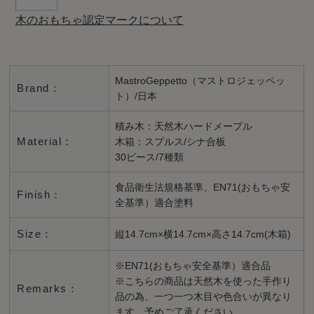
木のおもちゃ認定マークについて
MastroGeppetto（マストロジェッペッ
Brand：
ト）/日本
積み木：天然木ハードメープル
Material：
木箱：スプルス/シナ合板
30ピース/7種類
食品衛生法規格基準、EN71(おもちゃ安
Finish：
全基準）適合塗料
Size：
縦14.7cm×横14.7cm×高さ14.7cm(木箱)
※EN71(おもちゃ安全基準）適合品
※こちらの商品は天然木を使った手作り
Remarks：
品の為、一つ一つ木目や色合いが異なり
ます。予めご了承ください。