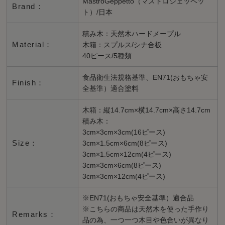
MastroGeppetto（マストロジェッペッ
Brand：
ト）/日本
積み木：天然木ハードメープル
Material：
木箱：スプルス/シナ合板
40ピース/5種類
食品衛生法規格基準、EN71(おもちゃ安
Finish：
全基準）適合塗料
木箱：縦14.7cm×横14.7cm×高さ14.7cm
積み木：
3cm×3cm×3cm(16ピース)
Size：
3cm×1.5cm×6cm(8ピース)
3cm×1.5cm×12cm(4ピース)
3cm×3cm×6cm(8ピース)
3cm×3cm×12cm(4ピース)
※EN71(おもちゃ安全基準）適合品
※こちらの商品は天然木を使った手作り
Remarks：
品の為、一つ一つ木目や色合いが異なり