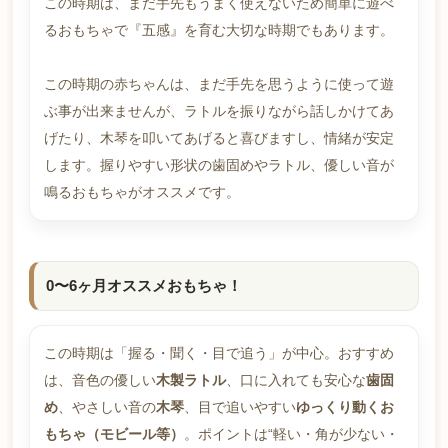
この時期は、まだ手先もうまく使えないため簡単に遊べ
るおもちゃで『五感』を育む大切な時期でもあります。
この時期の赤ちゃんは、まだ手先を思うように使って遊
ぶ事が出来ませんが、ラトルを振りながら話しかけてあ
げたり、木琴を叩いてあげると喜びますし、情緒が安定
します。握りやすい形状の歯固めやラトル、優しい音が
鳴るおもちゃがオススメです。
0〜6ヶ月オススメおもちゃ！
この時期は「握る・聞く・目で追う」が中心。おすすめ
は、音色の優しい
木製ラトル
、口に入れても安心な
歯固
め
、やさしい音の
木琴
、目で追いやすい
ゆっくり動くお
もちゃ（モビール等）
。ポイントは“軽い・角が少ない・