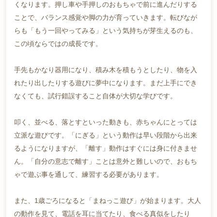
くなります。押し車や手押しのおもちゃで前に進んだりする
ことで、バランス感覚や脚の力が育っていきます。転びなが
らも「もう一回やってみる」という気持ちが芽生えるのも、
この頃ならではの成長です。
手先もかなり器用になり、積み木を積もうとしたり、物を入
れたり出したりする遊びに夢中になります。まだ上手にでき
なくても、試行錯誤すること自体が大切な学びです。
叩く、並べる、落とすといった動きも、赤ちゃんにとっては
立派な遊びです。「にぎる」という動作は早い段階から出来
るようになりますが、「離す」動作はすぐには身に付きませ
ん。「自分の意志で離す」ことは意外と難しいので、おもち
ゃで遊ぶ事を通して、練習する必要があります。
また、1歳ごろになると「まねっこ遊び」が始まります。大人
の動作を見て、電話を耳に当てたり、食べる真似をしたり