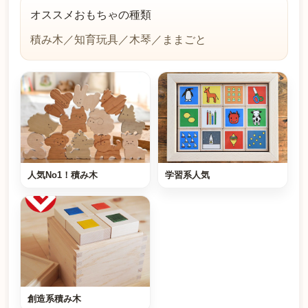
オススメおもちゃの種類
積み木／知育玩具／木琴／ままごと
人気No1！積み木
学習系人気
創造系積み木