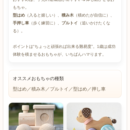
もちゃ。
型はめ
（入ると嬉しい）、
積み木
（積めたが自信に）、
手押し車
（歩く練習に）、
プルトイ
（追いかけたくな
る）。
ポイントは“ちょっと頑張れば出来る難易度”。1歳は成功
体験を積ませるおもちゃが、いちばんハマります。
オススメおもちゃの種類
型はめ／積み木／プルトイ／型はめ／押し車