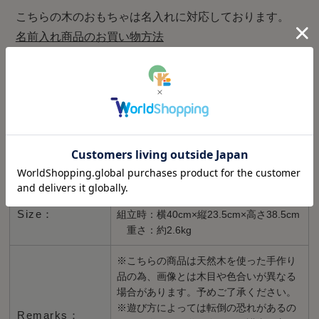
こちらの木のおもちゃは名入れに対応しております。
名前入れ商品のお買い物方法
Brand：
MOCCO(平和工業)/日本
Material：
木製(ブナ)
Finish：
無塗装
パッケージ：横41cm×縦25cm×高さ24cm
Size：
組立時：横40cm×縦23.5cm×高さ38.5cm
重さ：約2.6kg
※こちらの商品は天然木を使った手作り
品の為、画像とは木目や色合いが異なる
場合があります。予めご了承ください。
※遊び方によっては転倒の恐れがあるの
Remarks：