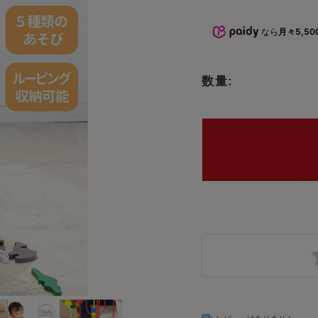
おもちゃ
5000円～10000円までのおもち
命名書・メモ
ゃ
なら
月々5,50
おもちゃ
子供椅子・ベ
10000円以上のおもちゃ
数量:
オーガニック
文房具
テーブルウェ
木製品のお手
子供向けアイ