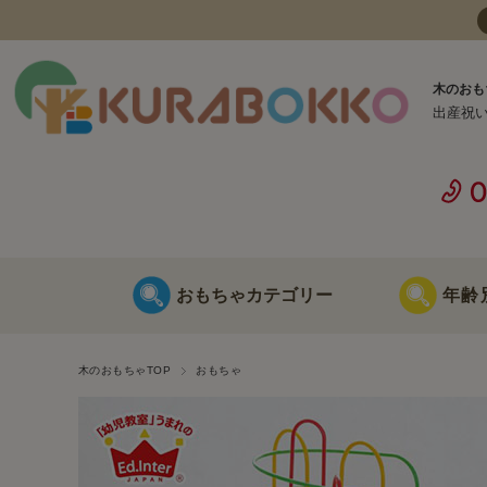
木のおも
出産祝
おもちゃカテゴリー
年齢
日本製 木のおもちゃ
0歳に最適な
木のおもちゃTOP
おもちゃ
海外製 木のおもちゃ
1歳に最適な