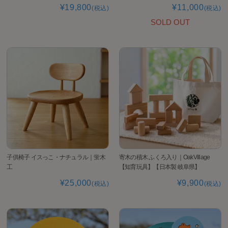
¥19,800
¥11,000
(税込)
(税込)
SOLD OUT
子供椅子 イスっこ・ナチュラル｜蛍木
寄木の積木 ふくろ入り｜OakVillage
工
【知育玩具】【日本製 岐阜県】
¥25,000
¥9,900
(税込)
(税込)