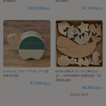
製 福島県】
製 京都府】
¥16,500
¥7,040
(税込)
(税込)
カメのふりころり｜ブータレブー【日
ゆらゆら積み木【クジラと海のなか
本製 埼玉県】
ま】｜KURABOKKO【知育玩具】【日
本製 岡山県】
¥3,080
(税込)
¥8,800
(税込)
SOLD OUT