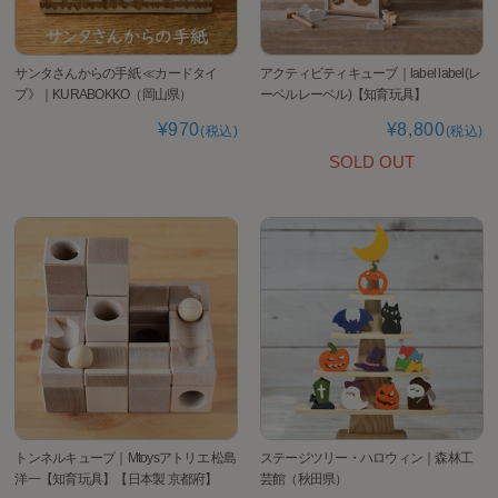
サンタさんからの手紙 ≪カードタイ
アクティビティキューブ｜label label(レ
プ》｜KURABOKKO（岡山県）
ーベルレーベル)【知育玩具】
¥970
¥8,800
(税込)
(税込)
SOLD OUT
トンネルキューブ｜Mtoysアトリエ 松島
ステージツリー・ハロウィン｜森林工
洋一【知育玩具】【日本製 京都府】
芸館（秋田県）