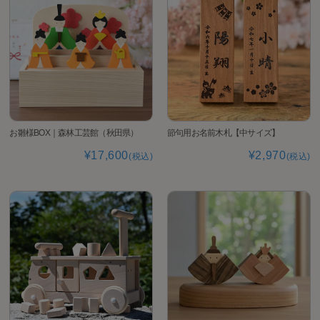
お雛様BOX｜森林工芸館（秋田県）
節句用お名前木札【中サイズ】
¥17,600
¥2,970
(税込)
(税込)