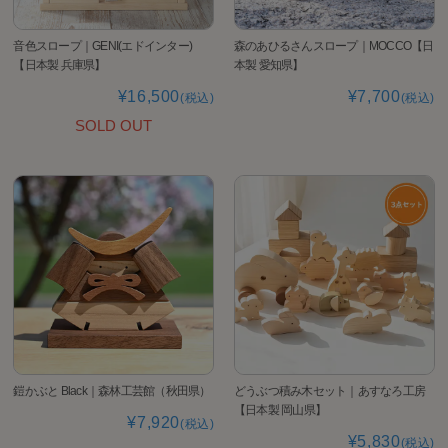
音色スロープ｜GENI(エドインター)
森のあひるさんスロープ｜MOCCO【日
【日本製 兵庫県】
本製 愛知県】
¥16,500
¥7,700
(税込)
(税込)
SOLD OUT
鎧かぶと Black｜森林工芸館（秋田県）
どうぶつ積み木セット｜あすなろ工房
【日本製 岡山県】
¥7,920
(税込)
¥5,830
(税込)