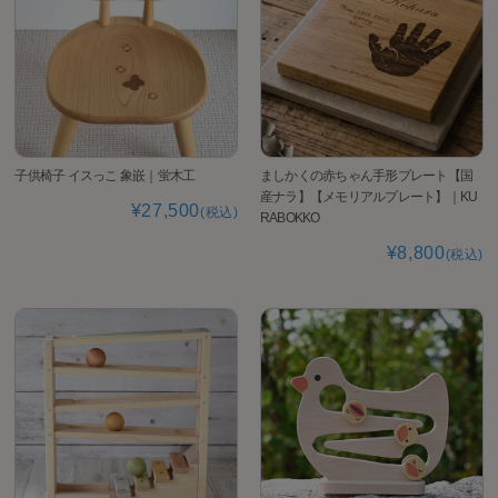
子供椅子 イスっこ 象嵌｜蛍木工
ましかくの赤ちゃん手形プレート【国
産ナラ】【メモリアルプレート】｜KU
¥27,500
(税込)
RABOKKO
¥8,800
(税込)