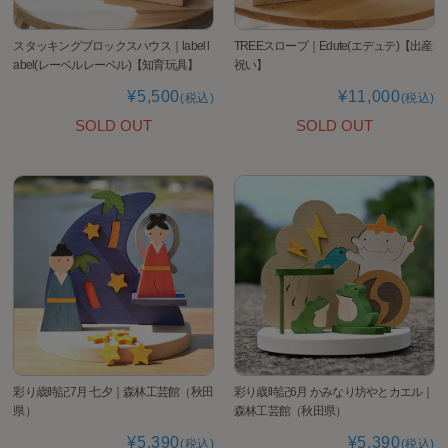
スタッキングブロックスハウス｜label l
TREEスロープ｜Edute(エデュテ)【出産
abel(レーベルレーベル)【知育玩具】
祝い】
¥5,500
¥11,000
(税込)
(税込)
SOLD OUT
SOLD OUT
彩り歳時記7月 七夕｜森林工芸館（秋田
彩り歳時記6月 かみなり坊やとカエル｜
県）
森林工芸館（秋田県）
¥5,390
¥5,390
(税込)
(税込)