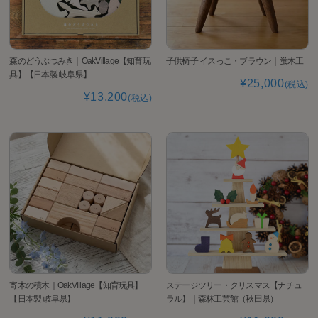
森のどうぶつみき｜OakVillage【知育玩
子供椅子 イスっこ・ブラウン｜蛍木工
具】【日本製 岐阜県】
¥25,000
(税込)
¥13,200
(税込)
寄木の積木｜OakVillage【知育玩具】
ステージツリー・クリスマス【ナチュ
【日本製 岐阜県】
ラル】｜森林工芸館（秋田県）