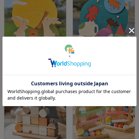
彩り歳時記9月 お月見｜森林工芸館（秋
彩り歳時記8月 金魚と夏｜森林工芸館
田県）
（秋田県）
¥5,390
¥5,390
(税込)
(税込)