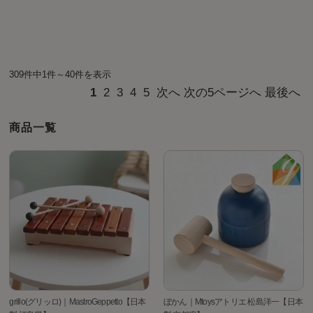
309件中1件～40件を表示
1
2
3
4
5
次へ
次の5ページへ
最後へ
商品一覧
grillo(グリッロ)｜MastroGeppetto【日本
ぼかん｜Mtoysアトリエ 松島洋一【日本