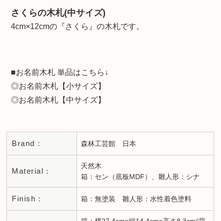
さくらの木札(中サイズ)
4cm×12cmの『さくら』の木札です。
■お名前木札 単品はこちら↓
◎
お名前木札【小サイズ】
◎
お名前木札【中サイズ】
Brand：
森林工芸館 日本
天然木
Material：
箱：セン（底板MDF）、雛人形：シナ
Finish：
箱：無塗装 雛人形：水性着色塗料
箱：横27.4cm×縦14.4cm×高さ8.3cm(背