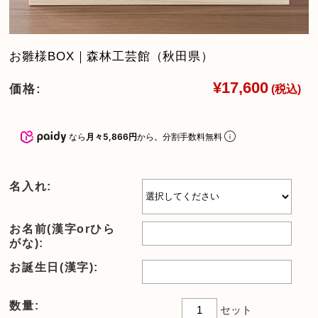
お雛様BOX｜森林工芸館（秋田県）
¥17,600
価格:
(税込)
なら
月々5,866円
から。分割手数料無料
名入れ:
お名前(漢字orひら
がな):
お誕生日(漢字):
数量:
セット