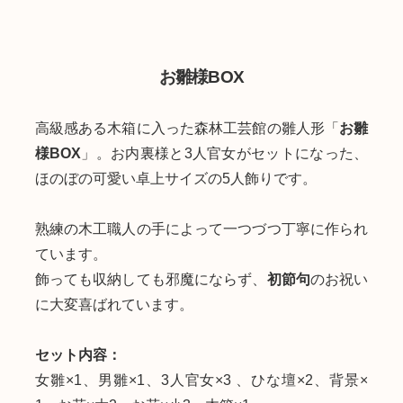
お雛様BOX
高級感ある木箱に入った森林工芸館の雛人形「
お雛
様BOX
」。お内裏様と3人官女がセットになった、
ほのぼの可愛い卓上サイズの5人飾りです。
熟練の木工職人の手によって一つづつ丁寧に作られ
ています。
飾っても収納しても邪魔にならず、
初節句
のお祝い
に大変喜ばれています。
セット内容：
女雛×1、男雛×1、3人官女×3 、ひな壇×2、背景×