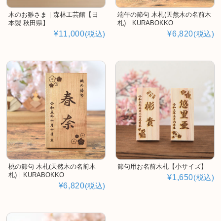
木のお雛さま｜森林工芸館【日
端午の節句 木札(天然木の名前木
本製 秋田県】
札)｜KURABOKKO
¥11,000
(税込)
¥6,820
(税込)
桃の節句 木札(天然木の名前木
節句用お名前木札【小サイズ】
札)｜KURABOKKO
¥1,650
(税込)
¥6,820
(税込)