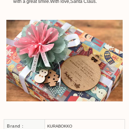
with a great smile.With love,Santa Claus.
Brand：
KURABOKKO