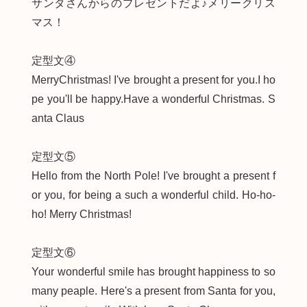
サンタさんからのプレゼントだよ♪メリークリス
マス！
定型文④
MerryChristmas! I've brought a present for you.I ho
pe you'll be happy.Have a wonderful Christmas. S
anta Claus
定型文⑤
Hello from the North Pole! I've brought a present f
or you, for being a such a wonderful child. Ho-ho-
ho! Merry Christmas!
定型文⑥
Your wonderful smile has brought happiness to so
many peaple. Here's a present from Santa for you,