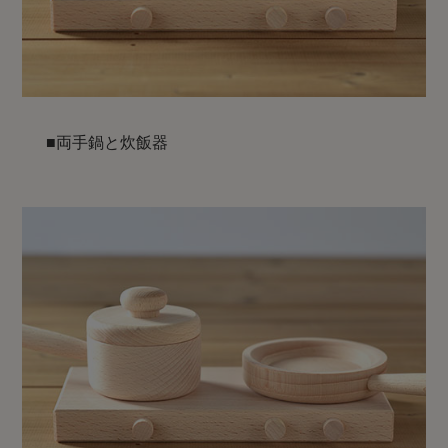
■両手鍋と炊飯器