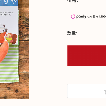
価格:
おもちゃ
5000円～10000円までのおもち
命名書・メモ
ゃ
なら
月々1,10
おもちゃ
子供椅子・ベ
10000円以上のおもちゃ
オーガニック
数量:
文房具
テーブルウェ
木製品のお手
子供向けアイ