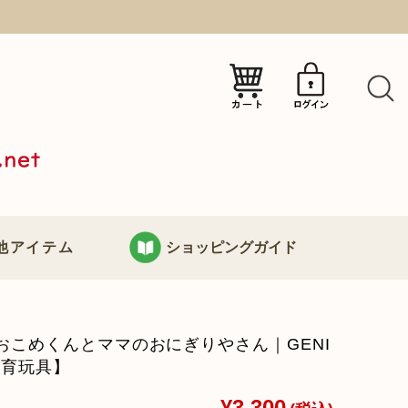
）
他アイテム
ショッピングガイド
KURABOKKOについて
おこめくんとママのおにぎりやさん｜GENI
り
お支払い・配送について
知育玩具】