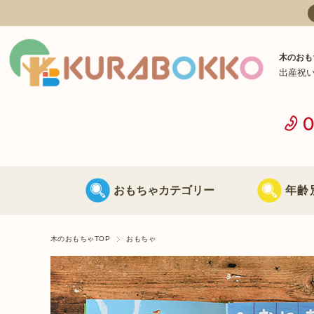
木のおも
出産祝
おもちゃカテゴリー
年齢
日本製 木のおもちゃ
0歳に最適な
木のおもちゃTOP
おもちゃ
海外製 木のおもちゃ
1歳に最適な