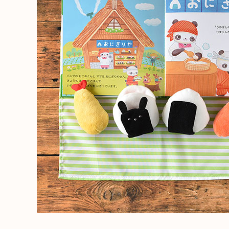
出産祝い向け木のおもちゃ
2歳に最適な
名入れ対応 木のおもちゃ
3歳に最適な
保育園・幼稚園向けおもちゃ
知育玩具
すべてのおもちゃ
ブランド一覧