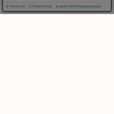
ご不明な点は
お気軽にお問い合わせ下さい！
木のおもちゃ専門店
KURABOKKO
086-953-4566
TEL
(平日 PM12:00-PM18:00)
info@kurabokko.net
MAIL