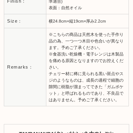
Finish：
準適合)
表面：自然オイル
Size：
横24.8cm×縦19cm×厚み2.2cm
※こちらの商品は天然木を使った手作り
品の為、一つ一つ木目や色合いが異なり
ます。予めご了承ください。
※食器洗い乾燥機・電子レンジは木製品
を痛める原因となりますのでお控えくだ
Remarks：
さい。
チェリー材に稀に見られる黒い斑点やス
ジのようなものは、成長の過程で細胞の
隙間に樹脂が溜まってできた「ガムポケ
ット」と呼ばれるものであり、不良品で
はありません。予めご了承ください。