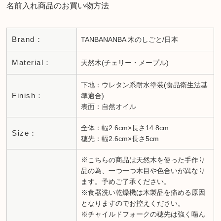
名前入れ商品のお買い物方法
Brand：
TANBANANBA 木のしごと/日本
Material：
天然木(チェリー・メープル)
下地：ウレタン系耐水塗装(食品衛生法基
Finish：
準適合)
表面：自然オイル
全体：幅2.6cm×長さ14.8cm
Size：
穂先：幅2.6cm×長さ5cm
※こちらの商品は天然木を使った手作り
品の為、一つ一つ木目や色合いが異なり
ます。予めご了承ください。
※食器洗い乾燥機は木製品を痛める原因
となりますのでお控えください。
※チャイルドフォークの穂先は強く噛ん