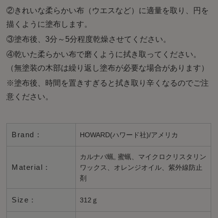
②きれいな柔らかい布（ウエスなど）に適量を取り、円を
描くように塗布します。
③塗布後、3分～5分程度乾燥させてください。
④乾いた柔らかい布で磨くように拭き取ってください。
（無塗装の木部は繰り返し塗布が必要な場合があります）
※塗布後、時間を置きすぎると拭き取り辛くなるのでご注
意ください。
Brand：
HOWARD(ハワード社)/アメリカ
カルナバ蝋, 蜜蝋、マイクロクリスタリン
Material：
ワックス、オレンジオイル、紫外線防止
剤
Size：
312ｇ