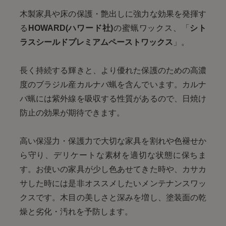
木製家具や床の保護・艶出しに強力な効果を発揮す
る
HOWARD(ハワード社)
の蜜蝋ワックス、「
シト
ラスシールドプレミアムペーストワックス
」。
長く持続する輝きと、より優れた保護のための高濃
度のブラジル産カルナバ蝋を含んでいます。カルナ
バ蝋には紫外線を吸収する性質があるので、日焼け
防止の効果が期待できます。
高い保湿力・保護力で大切な家具を割れや色褪せか
ら守り、デリケートな素材を適切な状態に保ちま
す。お使いの家具が少し色あせてきた時や、カサカ
サした時には是非オススメしたいメンテナンスワッ
クスです。木目の美しさと深みを増し、塗装面の乾
燥と劣化・汚れを予防します。