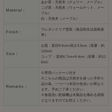
あか茶：天然木（チェリー、メープル）
こげ茶：天然木（ウォールナット、メー
Material：
プル）
白：天然木（メープル）
ウレタンクリア塗装（食品衛生法規格基
Finish：
準）
お皿：直径9.5cm×高さ3.6cm（容量：約
110ml）
Size：
コップ ：直径6.7cm×6.4cm（容量：約11
0ml）
※専用パッケージ付き
※こちらの商品は天然木を使った手作り
品の為、一つ一つ木目や色合いが異なり
Remarks：
ます。予めご了承ください。
※食器洗い乾燥機は木製品を痛める原因
となりますのでお控えください。