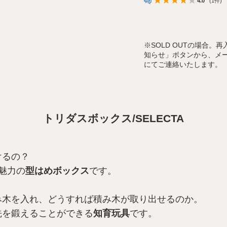
4.0
(1件)
※
SOLD OUTの場合
知らせ」ボタンから、メ
にてご連絡いたします。
トリダスボックス/SELECTA
けるの？
魅力の
型はめボックス
です。
み木を入れ、どうすれば積み木が取り出せるのか。
先を鍛えることができる
知育玩具
です。