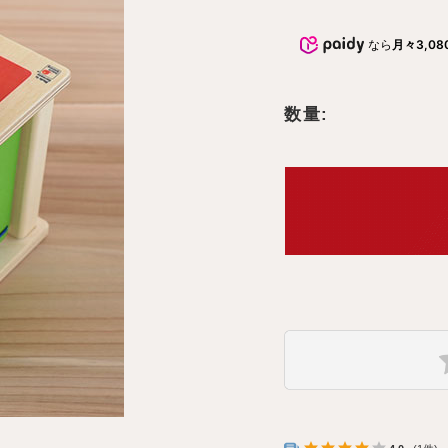
おもちゃ
5000円～10000円までのおもち
命名書・メモ
ゃ
なら
月々3,08
おもちゃ
子供椅子・ベ
10000円以上のおもちゃ
数量:
オーガニック
文房具
テーブルウェ
木製品のお手
子供向けアイ