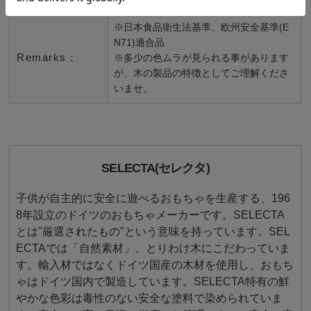
※日本食品衛生法基準、欧州安全基準(E
N71)適合品
Remarks：
※多少の色ムラが見られる事があります
が、木の製品の特徴としてご理解くださ
いませ。
SELECTA(セレクタ)
子供が自主的に安全に遊べるおもちゃを生産する、196
8年設立のドイツのおもちゃメーカーです。SELECTA
とは"厳選されたもの"という意味を持っています。SEL
ECTAでは「自然素材」、とりわけ木にこだわっていま
す。輸入材ではなくドイツ国産の木材を使用し、おもち
ゃはドイツ国内で製造しています。SELECTA特有の鮮
やかな色彩は毒性のない安全な塗料で染められていま