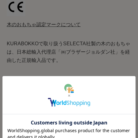
木のおもちゃ認定マークについて
KURABOKKOで取り扱うSELECTA社製の木のおもちゃ
は、日本総輸入代理店「㈱ブラザージョルダン社」を経
由した正規輸入品です。
Brand：
SELECTA(セレクタ)/ドイツ
Material：
木製(カエデ)
日本食品衛生法基準、EN71(おもちゃ安
Finish：
全基準）適合塗料
Size：
直径13cm