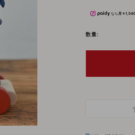
おもちゃ
5000円～10000円までのおもち
命名書・メモ
ゃ
なら
月々1,54
おもちゃ
子供椅子・ベ
10000円以上のおもちゃ
数量:
オーガニック
文房具
テーブルウェ
木製品のお手
子供向けアイ