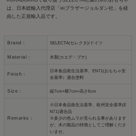
は、日本総輸入代理店「㈱ブラザージョルダン社」を経
由した正規輸入品です。
Brand：
SELECTA(セレクタ)/ドイツ
Material：
木製(カエデ・ブナ)
日本食品衛生法基準、EN71(おもちゃ安
Finish：
全基準）適合塗料
Size：
縦7cm×横7cm×高さ6cm
※日本食品衛生法基準、欧州安全基準(E
N71)適合品
Remarks：
※多少の色ムラが見られる事があります
が、木の製品の特徴としてご理解くださ
いませ。