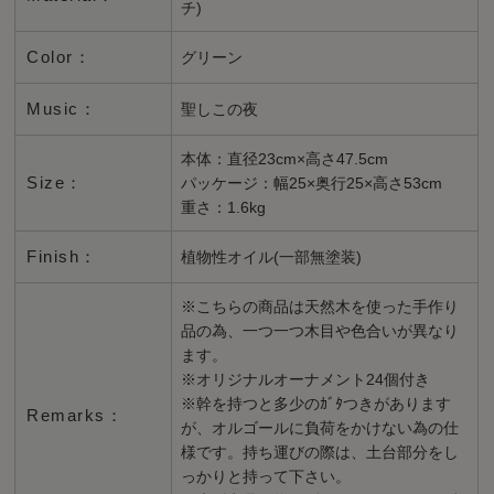
チ)
Color：
グリーン
Music：
聖しこの夜
本体：直径23cm×高さ47.5cm
Size：
パッケージ：幅25×奥行25×高さ53cm
重さ：1.6kg
Finish：
植物性オイル(一部無塗装)
※こちらの商品は天然木を使った手作り
品の為、一つ一つ木目や色合いが異なり
ます。
※オリジナルオーナメント24個付き
※幹を持つと多少のｶﾞﾀつきがあります
Remarks：
が、オルゴールに負荷をかけない為の仕
様です。持ち運びの際は、土台部分をし
っかりと持って下さい。