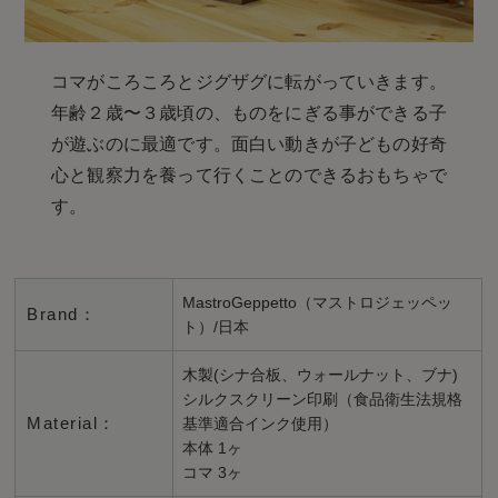
コマがころころとジグザグに転がっていきます。
年齢２歳〜３歳頃の、ものをにぎる事ができる子
が遊ぶのに最適です。面白い動きが子どもの好奇
心と観察力を養って行くことのできるおもちゃで
す。
MastroGeppetto（マストロジェッペッ
Brand：
ト）/日本
木製(シナ合板、ウォールナット、ブナ)
シルクスクリーン印刷（食品衛生法規格
Material：
基準適合インク使用）
本体 1ヶ
コマ 3ヶ