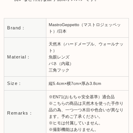
MastroGeppetto（マストロジェッペッ
Brand：
ト）/日本
天然木（ハードメープル、ウォールナッ
ト）
Material：
魚眼レンズ
バネ（内蔵）
三角フック
Size：
縦5.4cm×横7cm×厚み3.8cm
※EN71(おもちゃ安全基準）適合品
※こちらの商品は天然木を使った手作り
品の為、一つ一つ木目や色合いが異なり
Remarks：
ます。予めご了承ください。
※ヒモは付属していません。
※撮影機能はありません。