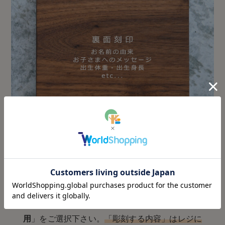
裏面に「名前の由来」を彫刻します。(別途料金1,
000円)
裏面への彫刻をご希望のお客様は「
裏面彫刻 利
用
」をご選択下さい。
「彫刻する内容」はレジに