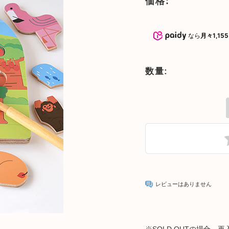
価格:
おもちゃ
5000円～10000円までのおもち
命名書・メモ
ゃ
なら
月々1,15
おもちゃ
子供椅子・ベ
10000円以上のおもちゃ
オーガニック
数量:
文房具
テーブルウェ
木製品のお手
レビューはありません
子供向けアイ
※
SOLD OUTの場合