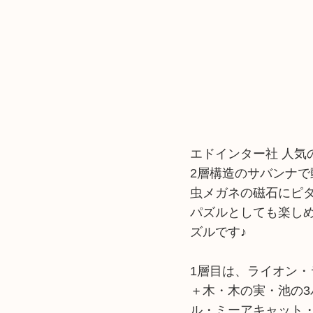
エドインター社 人気
2層構造のサバンナ
虫メガネの磁石にピ
パズルとしても楽し
ズルです♪
1層目は、ライオン
＋木・木の実・池の
ル・ミーアキャット