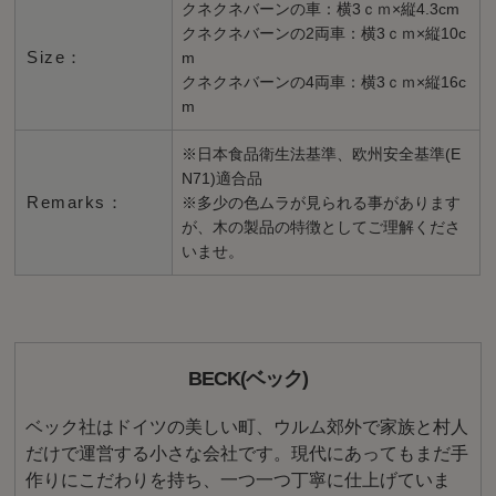
クネクネバーンの車：横3ｃｍ×縦4.3cm
クネクネバーンの2両車：横3ｃｍ×縦10c
Size：
m
クネクネバーンの4両車：横3ｃｍ×縦16c
m
※日本食品衛生法基準、欧州安全基準(E
N71)適合品
Remarks：
※多少の色ムラが見られる事があります
が、木の製品の特徴としてご理解くださ
いませ。
BECK(ベック)
ベック社はドイツの美しい町、ウルム郊外で家族と村人
だけで運営する小さな会社です。現代にあってもまだ手
作りにこだわりを持ち、一つ一つ丁寧に仕上げていま