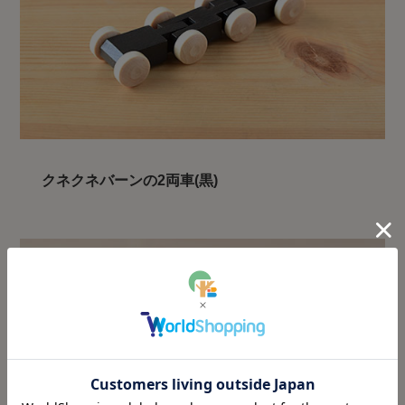
クネクネバーンの2両車(黒)