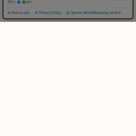
ご不明な点は
お気軽にお問い合わせ下さい！
木のおもちゃ専門店
KURABOKKO
086-953-4566
TEL
(平日 PM12:00-PM18:00)
info@kurabokko.net
MAIL