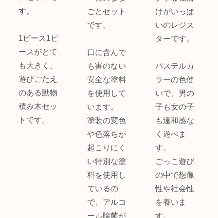
す。
ごとセット
けがいっぱ
です。
いのレジス
1ピース1ピ
ターです。
ースがとて
口に含んで
も大きく、
も害のない
パステルカ
遊びごたえ
安全な塗料
ラーの色使
のある動物
を使用して
いで、男の
積み木セッ
います。
子も女の子
トです。
塗装の変色
も違和感な
や色落ちが
く遊べま
起こりにく
す。
い特別な塗
ごっこ遊び
料を使用し
の中で想像
ているの
性や社会性
で、アルコ
を養いま
ール除菌が
す。