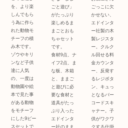
を、より楽
ごと遊び」
ごっこに欠
しんでもら
がたっぷり
かせない、
う為に作ら
楽しめるま
エドインタ
れた動物モ
まごとおも
ー社製の木
チーフの積
ちゃセット
製レジスタ
み木です。
です。
ー。クルク
ゾウやキリ
食材9点、ナ
ル回せる料
ンなど子供
イフ2点、ま
金カウンタ
達に人気
な板、木箱
ー、反発す
の、一度は
と、ままご
るレジボタ
動物園や絵
と遊びに必
ン、キュっ
本で見た事
要な食材と
となるバー
がある動物
道具がたっ
コードスキ
をモチーフ
ぷり入った
ャナー。子
にした9ピー
エドインタ
供がワクワ
スセットで
ー社のまま
クする仕掛