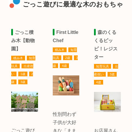
ごっこ遊びに最適な木のおもちゃ
ごっこ積
First Little
森のくる
み木【動物
Chef
くるピッ
園】
ピ！レジス
積み木
知育
ター
玩具
2歳
3
積み木
知育
歳
4歳
玩具
出産祝
知育玩具
出
い
1歳
2
産祝い
3歳
歳
3歳
4歳
性別問わず
子供が大好
ごっこ遊び
きな「まま
お店屋さん