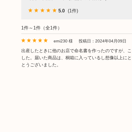
出産祝い向け木のおもちゃ
2歳に最適な
5.0
(1件)
名入れ対応 木のおもちゃ
3歳に最適な
1件～1件（全1件）
保育園・幼稚園向けおもちゃ
emi230 様
投稿日：2024年04月09日
出産したときに他のお店で命名書を作ったのですが、こ
知育玩具
した。届いた商品は、桐箱に入っているし想像以上にと
とうございました。
すべてのおもちゃ
ブランド一覧