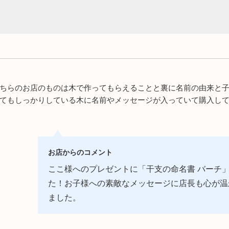
おもちゃ
5000円～10000円までのおもち
命名書・メモ
ゃ
おもちゃ
子供椅子・ベ
10000円以上のおもちゃ
オーガニック
ちらのお店のものは木で作ってもらえることと裏に名前の由来と
文房具
てもしっかりしている木に名前やメッセージが入っていて購入し
テーブルウェ
お店からのコメント
木製品のお手
ここ様へのプレゼントに「干支の命名書 バーチ
た！お子様への素敵なメッセージに店長も心が温
子供向けアイ
ました。