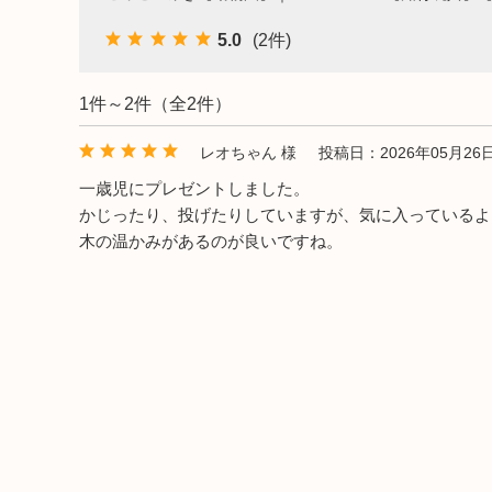
出産祝い向け木のおもちゃ
2歳に最適な
5.0
(2件)
名入れ対応 木のおもちゃ
3歳に最適な
1件～2件（全2件）
保育園・幼稚園向けおもちゃ
レオちゃん 様
投稿日：2026年05月26
一歳児にプレゼントしました。
知育玩具
かじったり、投げたりしていますが、気に入っているよ
木の温かみがあるのが良いですね。
すべてのおもちゃ
ブランド一覧