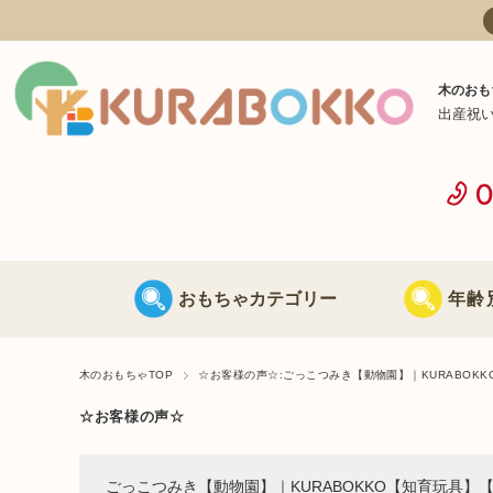
木のおも
出産祝
おもちゃカテゴリー
年齢
日本製 木のおもちゃ
0歳に最適な
木のおもちゃTOP
☆お客様の声☆:ごっこつみき【動物園】｜KURABOK
☆お客様の声☆
海外製 木のおもちゃ
1歳に最適な
ごっこつみき【動物園】｜KURABOKKO【知育玩具】