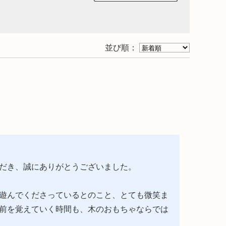
リアルプレート
ギフトラッピングについて
ビーチェア
名入れについて
並び順：
コットン
よくあるご質問
お問合せ
ア
入れ
だき、誠にありがとうございました。
テム
遊んでくださっているとのこと、とても微笑ま
前を覚えていく時間も、木のおもちゃならでは