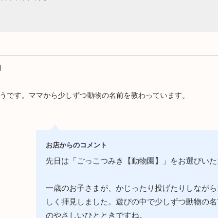
おもちゃ
5000円～10000円までのおもち
命名書・メモ
ゃ
おもちゃ
子供椅子・ベ
10000円以上のおもちゃ
オーガニック
日
文房具
うです。ママから少しずつ動物の名前を教わっています。
テーブルウェ
お店からのコメント
木製品のお手
先日は「ごっこつみき【動物園】」をお選びいた
子供向けアイ
一歳のお子さまが、かじったり投げたりしながら
しく拝見しました。遊びの中で少しずつ動物の名
のやさしいひとときですね。