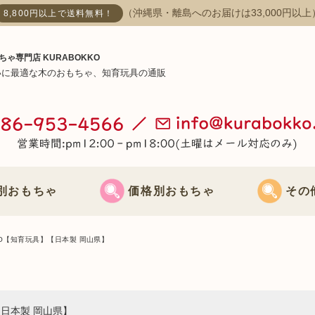
（沖縄県・離島へのお届けは33,000円以上
8,800円以上で送料無料！
ちゃ専門店 KURABOKKO
いに最適な木のおもちゃ、知育玩具の通販
別おもちゃ
価格別おもちゃ
その
おもちゃ
3000円までのおもちゃ
節句飾り
KO【知育玩具】【日本製 岡山県】
おもちゃ
3000円～5000円までのおもちゃ
クリスマス飾
【日本製 岡山県】