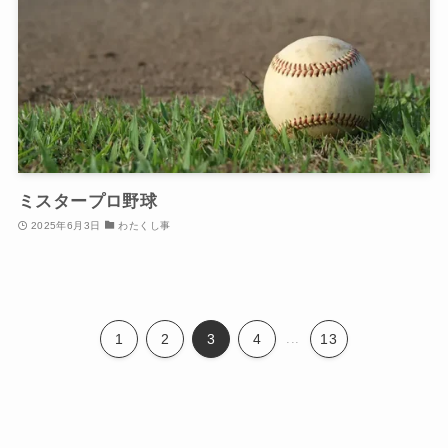
ミスタープロ野球
2025年6月3日
わたくし事
1
2
3
4
...
13