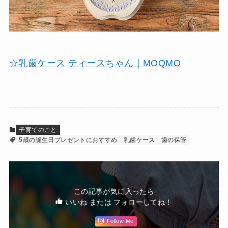
☆乳歯ケース ティースちゃん｜MOQMO
子育てのこと
5歳の誕生日プレゼントにおすすめ
乳歯ケース
歯の保管
この記事が気に入ったら
いいね または フォローしてね！
Follow Me